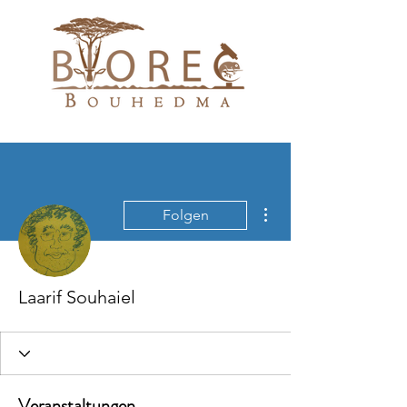
Weitere Optionen
Folgen
Laarif Souhaiel
Veranstaltungen