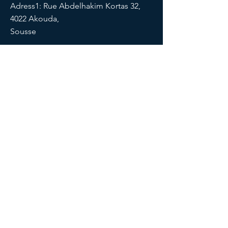
Adress1: Rue Abdelhakim Kortas 32,
4022 Akouda,
Sousse
Adress2: Houch Bouhedma,
El Boua,
Mezzouna
SOCIALS
AGB
Cookies
Impressu
Datenschut
m
z
© 2026 NAWT