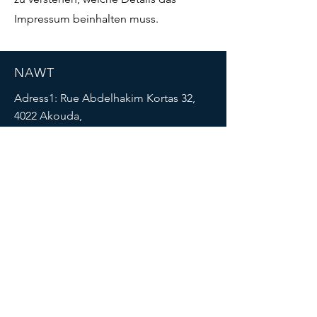
Impressum beinhalten muss.
NAWT
Adress1: Rue Abdelhakim Kortas 32,
4022 Akouda,
Sousse
Adress2: Houch Bouhedma,
El Boua,
Mezzouna
SOCIALS
AGB
Cookies
Impressu
Datenschut