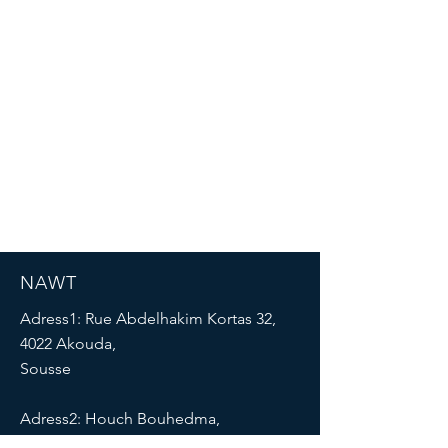
NAWT
Adress1: Rue Abdelhakim Kortas 32,
4022 Akouda,
Sousse
Adress2: Houch Bouhedma,
El Boua,