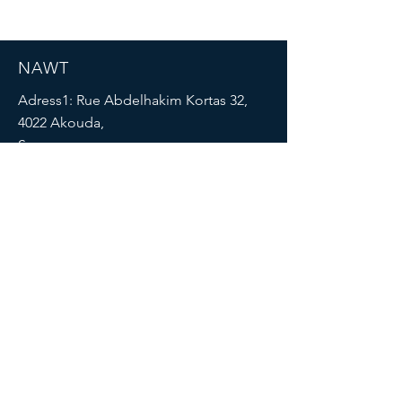
NAWT
Adress1: Rue Abdelhakim Kortas 32,
4022 Akouda,
Sousse
Adress2: Houch Bouhedma,
El Boua,
Mezzouna
SOCIALS
AGB
Cookies
Impressu
Datenschut
m
z